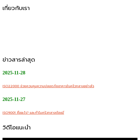
เกี่ยวกับเรา
CMW Foods Support คือหนึ่งในองค์กรที่เติบโตอย่างมั่นคง
ในฐานะผู้ให้บริการผลิตอาหารแปรรูป วัตถุดิบสด อาหารพร้อม
ปรุง และพร้อมทานให้กับกลุ่มลูกค้า B2B, Modern Trade และ
ช่องทางออนไลน์
ข่าวสารล่าสุด
2025-11-28
ISO22000 ช่วยควบคุมความปลอดภัยอาหารในครัวกลางอย่างไร
2025-11-27
ISO9001 คืออะไร? และทำไมครัวกลางต้องมี
วิดีโอแนะนำ