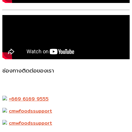
ช่องทางติดต่อของเรา
523-524 ถ. แพรกษา ตำบล ท้ายบ้านใหม่ อำเภอเมือง
สมุทรปราการ สมุทรปราการ 10280
+669 6169 9555
cmwfoodssupport
cmwfoodssupport