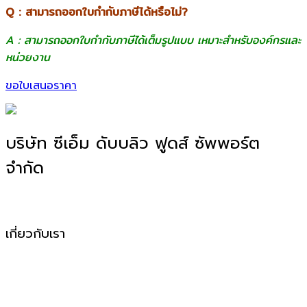
Q : สามารถออกใบกำกับภาษีได้หรือไม่?
A : สามารถออกใบกำกับภาษีได้เต็มรูปแบบ เหมาะสำหรับองค์กรและ
หน่วยงาน
ขอใบเสนอราคา
บริษัท ซีเอ็ม ดับบลิว ฟูดส์ ซัพพอร์ต
จำกัด
โรงงานผลิตอาหาร OEM, ODM, OBM
เกี่ยวกับเรา
CMW Foods Support คือหนึ่งในองค์กรที่เติบโตอย่างมั่นคง
ในฐานะผู้ให้บริการผลิตอาหารแปรรูป วัตถุดิบสด อาหารพร้อม
ปรุง และพร้อมทานให้กับกลุ่มลูกค้า B2B, Modern Trade และ