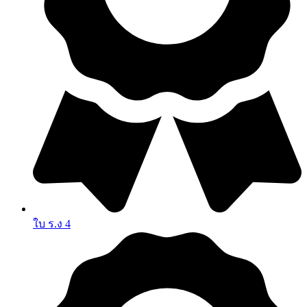
ใบ ร.ง 4