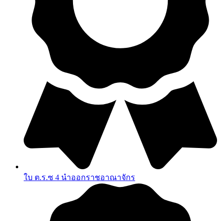
ใบ ต.ร.ซ 4 นำออกราชอาณาจักร