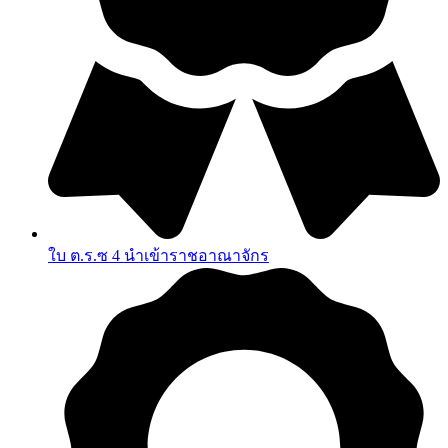
ใบ ต.ร.ซ 4 นำเข้าราชอาณาจักร