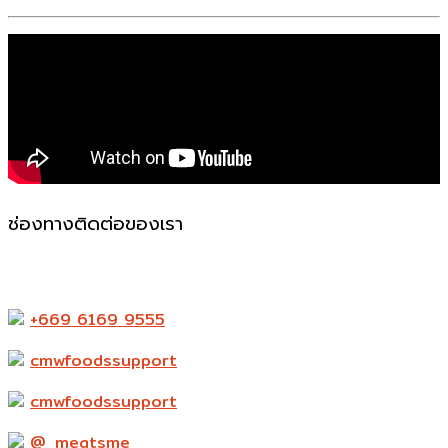
ช่องทางติดต่อของเรา
523-524 ถ. แพรกษา ตำบล ท้ายบ้านใหม่ อำเภอเมือง
สมุทรปราการ สมุทรปราการ 10280
+669 6169 9555
cmwfoodssupport
cmwfoodssupport
@_meatsme_