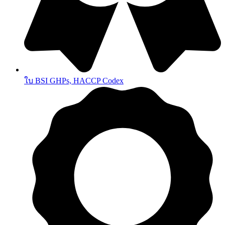
ใบ BSI GHPs, HACCP Codex