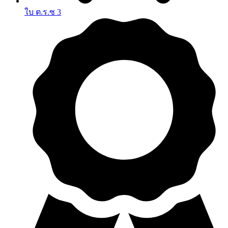
ใบ ต.ร.ซ 3