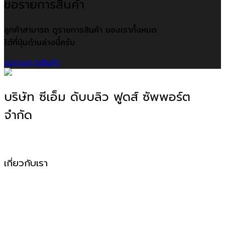
ขอรายการสินค้า
ลูกค้าสามารถ ดูรายการสินค้า ของเราทั้งหมด
ได้ที่ปุ่มด้านล่างนี้ครับ
ขอรายการสินค้า
บริษัท ซีเอ็ม ดับบลิว ฟูดส์ ซัพพอร์ต
จำกัด
โรงงานผลิตอาหาร OEM, ODM, OBM
เกี่ยวกับเรา
CMW Foods Support คือหนึ่งในองค์กรที่เติบโตอย่างมั่นคง
ในฐานะผู้ให้บริการผลิตอาหารแปรรูป วัตถุดิบสด อาหารพร้อม
ปรุง และพร้อมทานให้กับกลุ่มลูกค้า B2B, Modern Trade และ
ช่องทางออนไลน์