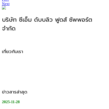
Next
บริษัท ซีเอ็ม ดับบลิว ฟูดส์ ซัพพอร์ต
จำกัด
โรงงานผลิตอาหาร OEM, ODM, OBM
เกี่ยวกับเรา
CMW Foods Support คือหนึ่งในองค์กรที่เติบโตอย่างมั่นคง
ในฐานะผู้ให้บริการผลิตอาหารแปรรูป วัตถุดิบสด อาหารพร้อม
ปรุง และพร้อมทานให้กับกลุ่มลูกค้า B2B, Modern Trade และ
ช่องทางออนไลน์
ข่าวสารล่าสุด
2025-11-28