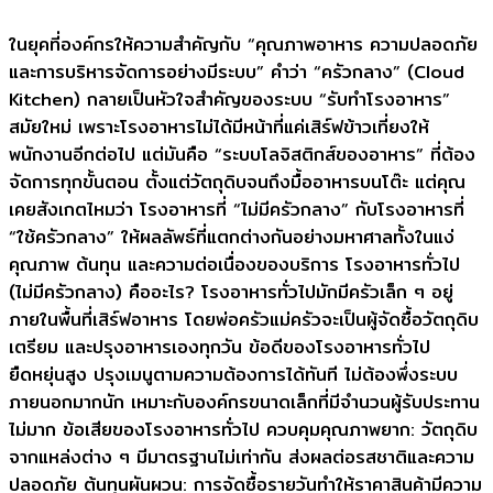
ในยุคที่องค์กรให้ความสำคัญกับ “คุณภาพอาหาร ความปลอดภัย
และการบริหารจัดการอย่างมีระบบ” คำว่า “ครัวกลาง” (Cloud
Kitchen) กลายเป็นหัวใจสำคัญของระบบ “รับทำโรงอาหาร”
สมัยใหม่ เพราะโรงอาหารไม่ได้มีหน้าที่แค่เสิร์ฟข้าวเที่ยงให้
พนักงานอีกต่อไป แต่มันคือ “ระบบโลจิสติกส์ของอาหาร” ที่ต้อง
จัดการทุกขั้นตอน ตั้งแต่วัตถุดิบจนถึงมื้ออาหารบนโต๊ะ แต่คุณ
เคยสังเกตไหมว่า โรงอาหารที่ “ไม่มีครัวกลาง” กับโรงอาหารที่
“ใช้ครัวกลาง” ให้ผลลัพธ์ที่แตกต่างกันอย่างมหาศาลทั้งในแง่
คุณภาพ ต้นทุน และความต่อเนื่องของบริการ โรงอาหารทั่วไป
(ไม่มีครัวกลาง) คืออะไร? โรงอาหารทั่วไปมักมีครัวเล็ก ๆ อยู่
ภายในพื้นที่เสิร์ฟอาหาร โดยพ่อครัวแม่ครัวจะเป็นผู้จัดซื้อวัตถุดิบ
เตรียม และปรุงอาหารเองทุกวัน ข้อดีของโรงอาหารทั่วไป
ยืดหยุ่นสูง ปรุงเมนูตามความต้องการได้ทันที ไม่ต้องพึ่งระบบ
ภายนอกมากนัก เหมาะกับองค์กรขนาดเล็กที่มีจำนวนผู้รับประทาน
ไม่มาก ข้อเสียของโรงอาหารทั่วไป ควบคุมคุณภาพยาก: วัตถุดิบ
จากแหล่งต่าง ๆ มีมาตรฐานไม่เท่ากัน ส่งผลต่อรสชาติและความ
ปลอดภัย ต้นทุนผันผวน: การจัดซื้อรายวันทำให้ราคาสินค้ามีความ