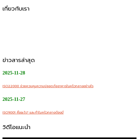
เกี่ยวกับเรา
CMW Foods Support คือหนึ่งในองค์กรที่เติบโตอย่างมั่นคง
ในฐานะผู้ให้บริการผลิตอาหารแปรรูป วัตถุดิบสด อาหารพร้อม
ปรุง และพร้อมทานให้กับกลุ่มลูกค้า B2B, Modern Trade และ
ช่องทางออนไลน์
ข่าวสารล่าสุด
2025-11-28
ISO22000 ช่วยควบคุมความปลอดภัยอาหารในครัวกลางอย่างไร
2025-11-27
ISO9001 คืออะไร? และทำไมครัวกลางต้องมี
วิดีโอแนะนำ