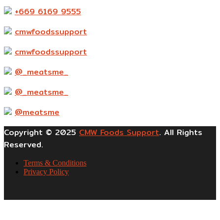
+669 6169 9555
cmwfoodssupport
cmwfoodssupport
@_meatsme_
@_meatsme_
@meatsme
Copyright © 2025
CMW Foods Support
. All Rights
Reserved.
Terms & Conditions
Privacy Policy