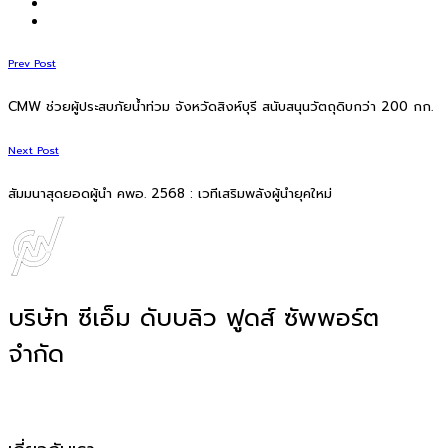
Prev Post
CMW ช่วยผู้ประสบภัยน้ำท่วม จังหวัดสิงห์บุรี สนับสนุนวัตถุดิบกว่า 200 กก.
Next Post
สัมมนาสุดยอดผู้นํา คพอ. 2568 : เวทีเสริมพลังผู้นำยุคใหม่
บริษัท ซีเอ็ม ดับบลิว ฟูดส์ ซัพพอร์ต
จำกัด
โรงงานผลิตอาหาร OEM, ODM, OBM