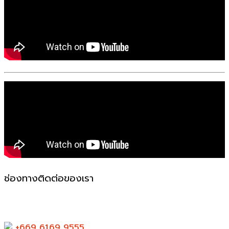
ช่องทางติดต่อของเรา
523-524 ถ. แพรกษา ตำบล ท้ายบ้านใหม่ อำเภอเมือง
สมุทรปราการ สมุทรปราการ 10280
+669 6169 9555