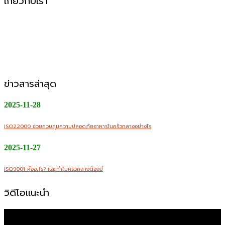
เกี่ยวกับเรา
CMW Foods Support คือหนึ่งในองค์กรที่เติบโตอย่างมั่นคง
ในฐานะผู้ให้บริการผลิตอาหารแปรรูป วัตถุดิบสด อาหารพร้อม
ปรุง และพร้อมทานให้กับกลุ่มลูกค้า B2B, Modern Trade และ
ช่องทางออนไลน์
ข่าวสารล่าสุด
2025-11-28
ISO22000 ช่วยควบคุมความปลอดภัยอาหารในครัวกลางอย่างไร
2025-11-27
ISO9001 คืออะไร? และทำไมครัวกลางต้องมี
วิดีโอแนะนำ