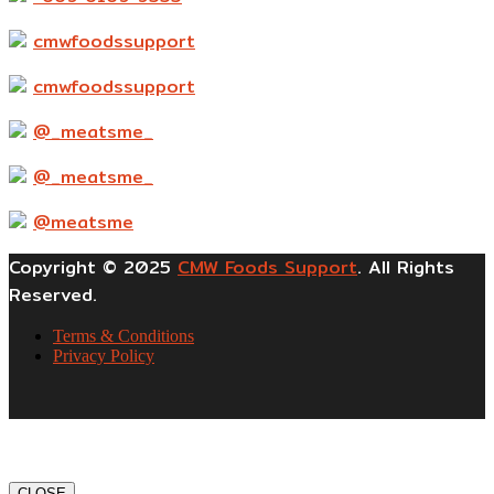
cmwfoodssupport
cmwfoodssupport
@_meatsme_
@_meatsme_
@meatsme
Copyright © 2025
CMW Foods Support
. All Rights
Reserved.
Terms & Conditions
Privacy Policy
CLOSE