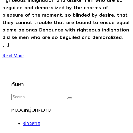
righteous indignation and dislike men who are so
beguiled and demoralized by the charms of
pleasure of the moment, so blinded by desire, that
they cannot trouble that are bound to ensue equal
blame belongs Denounce with righteous indignation
dislike men who are so beguiled and demoralized.
[…]
Read More
ค้นหา
หมวดหมู่บทความ
ข่าวสาร