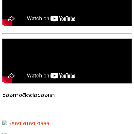
ช่องทางติดต่อของเรา
523-524 ถ. แพรกษา ตำบล ท้ายบ้านใหม่ อำเภอเมือง
สมุทรปราการ สมุทรปราการ 10280
+669 6169 9555