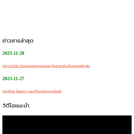
CMW Foods Support คือหนึ่งในองค์กรที่เติบโตอย่างมั่นคง
ในฐานะผู้ให้บริการผลิตอาหารแปรรูป วัตถุดิบสด อาหารพร้อม
ปรุง และพร้อมทานให้กับกลุ่มลูกค้า B2B, Modern Trade และ
ช่องทางออนไลน์
ข่าวสารล่าสุด
2025-11-28
ISO22000 ช่วยควบคุมความปลอดภัยอาหารในครัวกลางอย่างไร
2025-11-27
ISO9001 คืออะไร? และทำไมครัวกลางต้องมี
วิดีโอแนะนำ