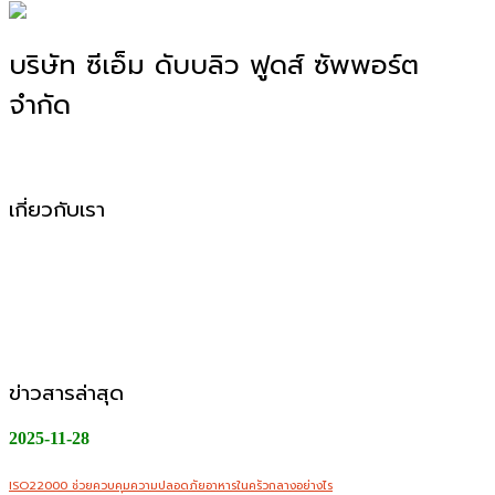
บริษัท ซีเอ็ม ดับบลิว ฟูดส์ ซัพพอร์ต
จำกัด
โรงงานผลิตอาหาร OEM, ODM, OBM
เกี่ยวกับเรา
CMW Foods Support คือหนึ่งในองค์กรที่เติบโตอย่างมั่นคง
ในฐานะผู้ให้บริการผลิตอาหารแปรรูป วัตถุดิบสด อาหารพร้อม
ปรุง และพร้อมทานให้กับกลุ่มลูกค้า B2B, Modern Trade และ
ช่องทางออนไลน์
ข่าวสารล่าสุด
2025-11-28
ISO22000 ช่วยควบคุมความปลอดภัยอาหารในครัวกลางอย่างไร