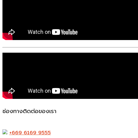
ช่องทางติดต่อของเรา
523-524 ถ. แพรกษา ตำบล ท้ายบ้านใหม่ อำเภอเมืองสมุทรปร
+669 6169 9555