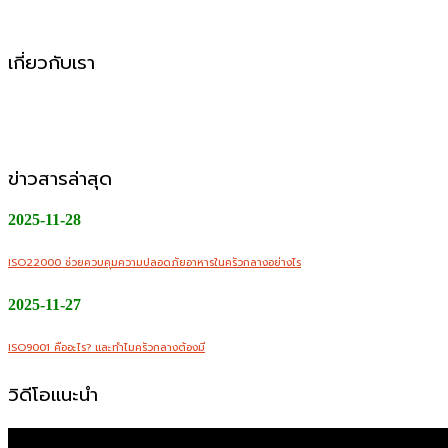
โรงงานผลิตอาหาร OEM, ODM, OBM
เกี่ยวกับเรา
CMW Foods Support คือหนึ่งในองค์กรที่เติบโตอย่างมั่นคงในฐ
ออนไลน์
ข่าวสารล่าสุด
2025-11-28
ISO22000 ช่วยควบคุมความปลอดภัยอาหารในครัวกลางอย่างไร
2025-11-27
ISO9001 คืออะไร? และทำไมครัวกลางต้องมี
วิดีโอแนะนำ