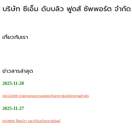
บริษัท ซีเอ็ม ดับบลิว ฟูดส์ ซัพพอร์ต จำกัด
โรงงานผลิตอาหาร OEM, ODM, OBM
เกี่ยวกับเรา
CMW Foods Support คือหนึ่งในองค์กรที่เติบโตอย่างมั่นคงในฐ
ออนไลน์
ข่าวสารล่าสุด
2025-11-28
ISO22000 ช่วยควบคุมความปลอดภัยอาหารในครัวกลางอย่างไร
2025-11-27
ISO9001 คืออะไร? และทำไมครัวกลางต้องมี