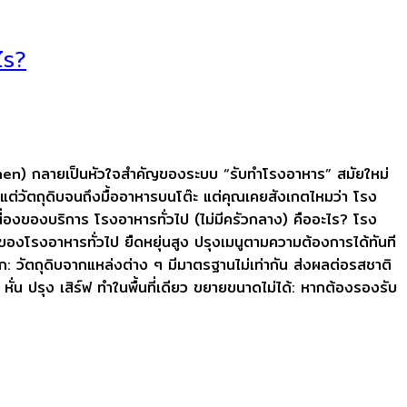
ไร?
hen) กลายเป็นหัวใจสำคัญของระบบ “รับทำโรงอาหาร” สมัยใหม่
ั้งแต่วัตถุดิบจนถึงมื้ออาหารบนโต๊ะ แต่คุณเคยสังเกตไหมว่า โรง
นื่องของบริการ โรงอาหารทั่วไป (ไม่มีครัวกลาง) คืออะไร? โรง
อดีของโรงอาหารทั่วไป ยืดหยุ่นสูง ปรุงเมนูตามความต้องการได้ทันที
: วัตถุดิบจากแหล่งต่าง ๆ มีมาตรฐานไม่เท่ากัน ส่งผลต่อรสชาติ
ั่น ปรุง เสิร์ฟ ทำในพื้นที่เดียว ขยายขนาดไม่ได้: หากต้องรองรับ