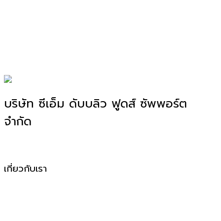
บริษัท ซีเอ็ม ดับบลิว ฟูดส์ ซัพพอร์ต
จำกัด
โรงงานผลิตอาหาร OEM, ODM, OBM
เกี่ยวกับเรา
CMW Foods Support คือหนึ่งในองค์กรที่เติบโตอย่างมั่นคง
ในฐานะผู้ให้บริการผลิตอาหารแปรรูป วัตถุดิบสด อาหารพร้อม
ปรุง และพร้อมทานให้กับกลุ่มลูกค้า B2B, Modern Trade และ