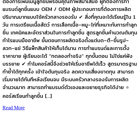
ต้องการเพิ่มเมนูลูกชิ้นพร้อมคุณภาพสม่ำเสมอ ผู้ที่ต้องการทำ
แบรนด์ลูกชิ้นแบบ OEM / ODM ผู้ประกอบการที่ต้องการผลิต
ปริมาณมากแบบใช้ครัวกลางรองรับ ✔ สิ่งที่คุณจะได้เรียนรู้ใน 1
วัน การเตรียมเนื้อสัตว์ การเลือกเนื้อ–หมู–ไก่ที่เหมาะกับการทำลูก
ชิ้น เทคนิคและอัตราส่วนในการทำลูกชิ้น สูตรลูกชิ้นคำนวณต้นทุน
กำไรแบบมืออาชีพ ขั้นตอนการผลิตจริงตั้งแต่บด–ตี–ขึ้นรูป–
ลวก–แช่ วิธีแพ็กสินค้าให้เก็บได้นาน การทำแบรนด์และการตั้ง
ราคาขาย ผู้เรียนจะได้ “ทดลองทำจริง” ทุกขั้นตอน ไม่ใช่แค่ฟัง
บรรยาย ✔ ทำไมคอร์สนี้จึงช่วยให้เริ่มอาชีพได้เร็ว สูตรมาตรฐาน
ทำซ้ำได้ทุกครั้ง เข้าใจต้นทุนจริง ลดความเสี่ยงขาดทุน สามารถ
เริ่มขายได้ทันทีหลังเรียนจบ มีระบบครัวกลางรองรับการผลิต
จำนวนมาก สามารถทำแบรนด์ตัวเองและขยายธุรกิจได้ง่าย ⭐
คอร์สเรียนทำลูกชิ้น […]
Read More