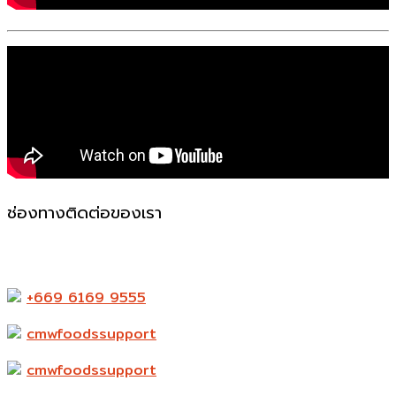
ช่องทางติดต่อของเรา
523-524 ถ. แพรกษา ตำบล ท้ายบ้านใหม่ อำเภอเมือง
สมุทรปราการ สมุทรปราการ 10280
+669 6169 9555
cmwfoodssupport
cmwfoodssupport