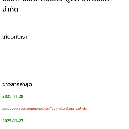
จำกัด
โรงงานผลิตอาหาร OEM, ODM, OBM
เกี่ยวกับเรา
CMW Foods Support คือหนึ่งในองค์กรที่เติบโตอย่างมั่นคง
ในฐานะผู้ให้บริการผลิตอาหารแปรรูป วัตถุดิบสด อาหารพร้อม
ปรุง และพร้อมทานให้กับกลุ่มลูกค้า B2B, Modern Trade และ
ช่องทางออนไลน์
ข่าวสารล่าสุด
2025-11-28
ISO22000 ช่วยควบคุมความปลอดภัยอาหารในครัวกลางอย่างไร
2025-11-27