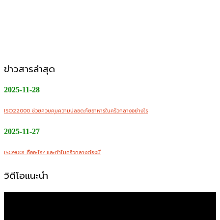
CMW Foods Support คือหนึ่งในองค์กรที่เติบโตอย่างมั่นคง
ในฐานะผู้ให้บริการผลิตอาหารแปรรูป วัตถุดิบสด อาหารพร้อม
ปรุง และพร้อมทานให้กับกลุ่มลูกค้า B2B, Modern Trade และ
ช่องทางออนไลน์
ข่าวสารล่าสุด
2025-11-28
ISO22000 ช่วยควบคุมความปลอดภัยอาหารในครัวกลางอย่างไร
2025-11-27
ISO9001 คืออะไร? และทำไมครัวกลางต้องมี
วิดีโอแนะนำ