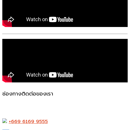
ช่องทางติดต่อของเรา
523-524 ถ. แพรกษา ตำบล ท้ายบ้านใหม่ อำเภอเมือง
สมุทรปราการ สมุทรปราการ 10280
+669 6169 9555