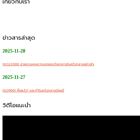
เกี่ยวกับเรา
CMW Foods Support คือหนึ่งในองค์กรที่เติบโตอย่างมั่นคงในฐ
ออนไลน์
ข่าวสารล่าสุด
2025-11-28
ISO22000 ช่วยควบคุมความปลอดภัยอาหารในครัวกลางอย่างไร
2025-11-27
ISO9001 คืออะไร? และทำไมครัวกลางต้องมี
วิดีโอแนะนำ