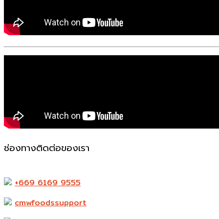
ช่องทางติดต่อของเรา
523-524 ถ. แพรกษา ตำบล ท้ายบ้านใหม่ อำเภอเมืองสมุทรปร
+669 6169 9555
cmwfoodssupport